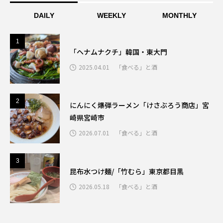
DAILY
WEEKLY
MONTHLY
1
1
「ヘナムナクチ」韓国・東大門
2025.04.01
「食べる」と酒
2
2
にんにく爆弾ラーメン「けさぶろう商店」宮
崎県宮崎市
2026.07.01
「食べる」と酒
3
3
昆布水つけ麺/「竹むら」東京都目黒
2026.05.18
「食べる」と酒