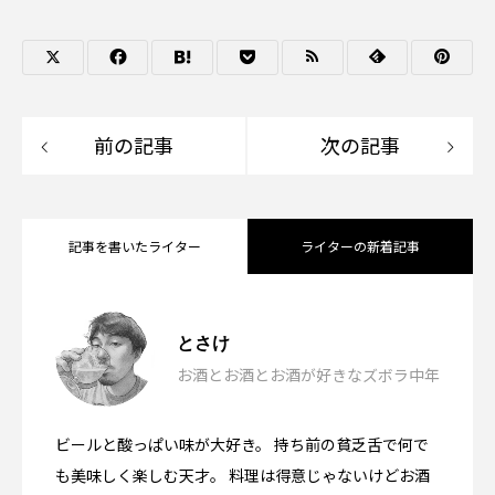
前の記事
次の記事
記事を書いたライター
ライターの新着記事
ハニーチキンとビール「キョチョンチキ
2026.08.06
とさけ
お酒とお酒とお酒が好きなズボラ中年
果実な漆黒カレーとビール「東京ボンベ
ン」韓国・東大門
2026.07.17
ビールと酸っぱい味が大好き。 持ち前の貧乏舌で何で
宮崎地鶏のもも焼きとたたき
イ恵比寿本店」東京都目黒
2026.07.05
も美味しく楽しむ天才。 料理は得意じゃないけどお酒