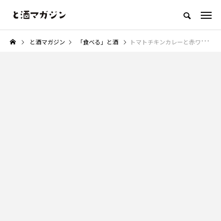
「お酒を美味しく楽しむウェブメディア」
と酒マガジン
「食べる」と酒
トマトチキンカレーと赤ワイン「カレバカ世紀」東京都目黒
「食べる」と酒
「作る」と酒
「コラム」と酒
「何か」と酒
NEW POST
カテゴリ毎の最新記事
「作る」と酒
「コラム」と酒
ョ
【レシピ】きゅうりとココナッツ
おつまみを「居酒屋レベル」に
の爽やかスパイスサラダ
る魔法のような白髪ネギの力