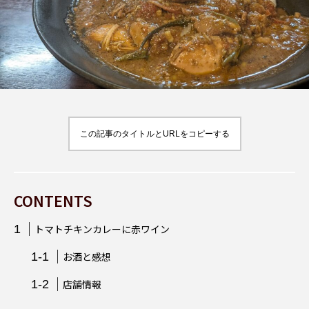
スパイス
辛い
東大門
韓国料理
韓国
ビール
スパイス料理
宮崎県
この記事のタイトルとURLをコピーする
CONTENTS
トマトチキンカレーに赤ワイン
お酒と感想
店舗情報