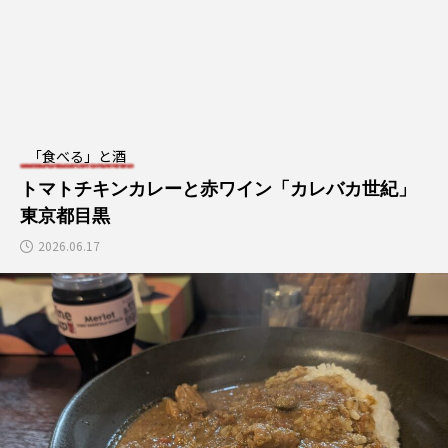
2025.09.20
2025.04.28
TAG LIST
野菜つまみ
豚肉つまみ
韓国旅行
「食べる」と酒
南大門
カップラーメン
カクテル
トマトチキンカレーと赤ワイン「カレバカ世紀」
東京都目黒
マッコリ
鳥肉つまみ
スパイスつまみ
2026.06.17
宮崎市
沖縄料理
恵比寿
魚ツマミ
和食
青山
ハイボール
焼酎
日本酒
中華料理
インドネシア料理
目黒
東京都
ネパール料理
渋谷