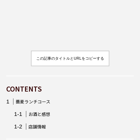
スパイス
辛い
東大門
韓国料理
韓国
ビール
スパイス料理
宮崎県
この記事のタイトルとURLをコピーする
CONTENTS
蕎麦ランチコース
お酒と感想
店舗情報