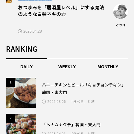
おつまみを「居酒屋レベル」にする魔法
のような白髪ネギの力
とさけ
2025.04.28
RANKING
DAILY
WEEKLY
MONTHLY
1
1
ハニーチキンとビール「キョチョンチキン」
韓国・東大門
2026.08.06
「食べる」と酒
2
2
「ヘナムナクチ」韓国・東大門
2025.04.01
「食べる」と酒