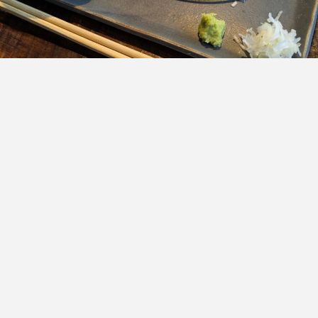
2025.09.20
2025.04.28
TAG LIST
野菜つまみ
豚肉つまみ
韓国旅行
南大門
カップラーメン
カクテル
マッコリ
鳥肉つまみ
スパイスつまみ
宮崎市
沖縄料理
恵比寿
魚ツマミ
和食
青山
ハイボール
焼酎
日本酒
中華料理
インドネシア料理
目黒
東京都
ネパール料理
渋谷