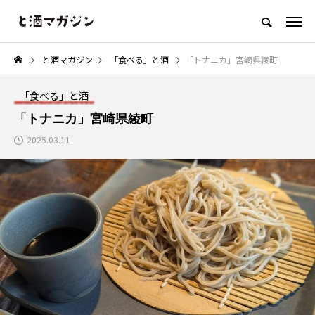
「お酒を美味しく楽しむウェブメディア」
と酒マガジン
「食べる」と酒
「トナニカ」宮崎県綾町
「食べる」と酒
「作る」と酒
「コラム」と酒
「何か」と酒
「食べる」と酒
NEW POST
カテゴリ毎の最新記事
「トナニカ」宮崎県綾町
2025.03.11
「作る」と酒
「コラム」と酒
ョ
【レシピ】きゅうりとココナッツ
おつまみを「居酒屋レベル」に
の爽やかスパイスサラダ
る魔法のような白髪ネギの力