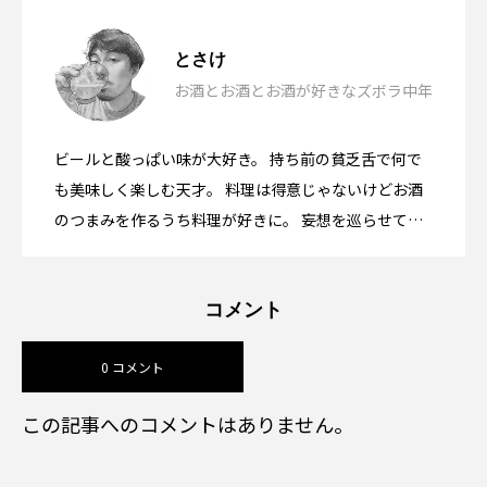
ハニーチキンとビール「キョチョンチキ
2026.08.06
とさけ
お酒とお酒とお酒が好きなズボラ中年
果実な漆黒カレーとビール「東京ボンベ
ン」韓国・東大門
2026.07.17
ビールと酸っぱい味が大好き。 持ち前の貧乏舌で何で
宮崎地鶏のもも焼きとたたき
イ恵比寿本店」東京都目黒
2026.07.05
も美味しく楽しむ天才。 料理は得意じゃないけどお酒
のつまみを作るうち料理が好きに。 妄想を巡らせて人
一倍楽しむオタク気質な酒好きがお酒を楽しむコツを
発信します。
コメント
0 コメント
この記事へのコメントはありません。