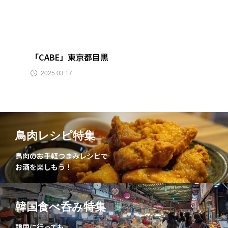
スパイス
辛い
東大門
韓国料理
韓国
ビール
スパイス料理
宮崎県
「CABE」東京都目黒
2025.03.17
鳥肉レシピ特集
鳥肉のお手軽つまみレシピで
お酒を楽しもう！
韓国食べ呑み特集
韓国に行っても