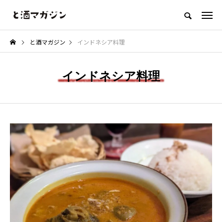
「お酒を美味しく楽しむウェブメディア」
と酒マガジン
インドネシア料理
「食べる」と酒
「作る」と酒
「コラム」と酒
「何か」と酒
インドネシア料理
NEW POST
カテゴリ毎の最新記事
「作る」と酒
「コラム」と酒
ョ
【レシピ】きゅうりとココナッツ
おつまみを「居酒屋レベル」に
の爽やかスパイスサラダ
る魔法のような白髪ネギの力