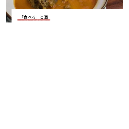
2025.09.20
2025.04.28
「食べる」と酒
TAG LIST
野菜つまみ
豚肉つまみ
韓国旅行
南大門
カップラーメン
カクテル
マッコリ
鳥肉つまみ
スパイスつまみ
宮崎市
沖縄料理
恵比寿
魚ツマミ
和食
青山
ハイボール
焼酎
日本酒
中華料理
インドネシア料理
目黒
東京都
ネパール料理
渋谷