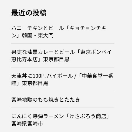
か」と酒
と酒情報局
最近の投稿
ハニーチキンとビール「キョチョンチキ
ン」韓国・東大門
果実な漆黒カレーとビール「東京ボンベイ

恵比寿本店」東京都目黒
天津丼に100円ハイボール /「中華食堂一番
館」東京都目黒
【韓国旅行】免税と手
鶏のもも焼きとたたき
て
宮崎地鶏のもも焼きとたたき
.07.05
2025.04.17
にんにく爆弾ラーメン「けさぶろう商店」
宮崎県宮崎市