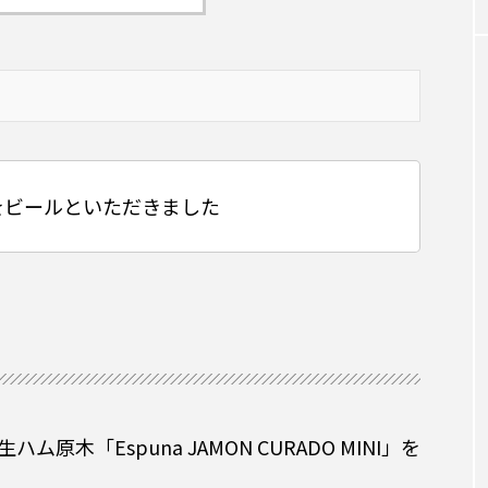
TAG LIST
韓国旅行
南大門
カップラーメン
カクテル
をビールといただきました
み
宮崎市
沖縄料理
恵比寿
魚ツマミ
日本酒
中華料理
インドネシア料理
目黒
東
い
東大門
韓国料理
韓国
ビール
スパ
木「Espuna JAMON CURADO MINI」を