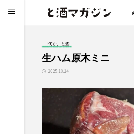
「何か」と酒
生ハム原木ミニ
「食べる」と酒
「
2025.10.14