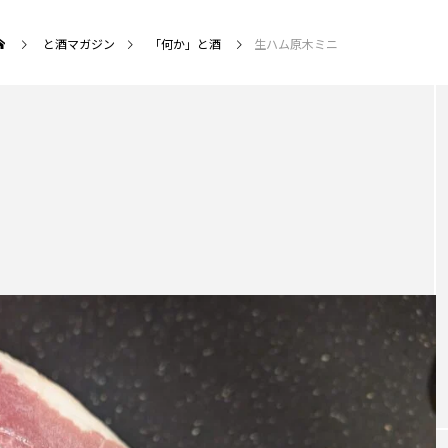
と酒マガジン
「何か」と酒
生ハム原木ミニ
MENU
作る」と酒
「コラム」と酒
「何か」と酒
と酒情報
NEW POST
カテゴリ毎の最新記事