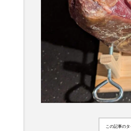
る」と酒
「作る」と酒

キンとビール「キョチョ
【レシピ】きゅうりとココ
」韓国・東大門
の爽やかスパイスサラダ
6
2025.09.20
この記事のタ