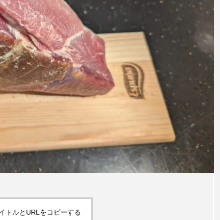
「コラム」と酒
「何
ナッツ
おつまみを「居酒屋レベル」にす
宮崎地
る魔法のような白髪ネギの力
2026
2025.04.28
イトルとURLをコピーする