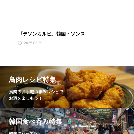
スパイス
辛い
東大門
韓国料理
韓国
ビール
スパイス料理
宮崎県
「テソンカルビ」韓国・ソンス
2025.03.29
鳥肉レシピ特集
鳥肉のお手軽つまみレシピで
お酒を楽しもう！
韓国食べ呑み特集
韓国に行っても