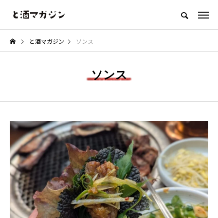
「お酒を美味しく楽しむウェブメディア」
と酒マガジン
ソンス
「食べる」と酒
「作る」と酒
「コラム」と酒
「何か」と酒
ソンス
NEW POST
カテゴリ毎の最新記事
「作る」と酒
「コラム」と酒
ョ
【レシピ】きゅうりとココナッツ
おつまみを「居酒屋レベル」に
の爽やかスパイスサラダ
る魔法のような白髪ネギの力