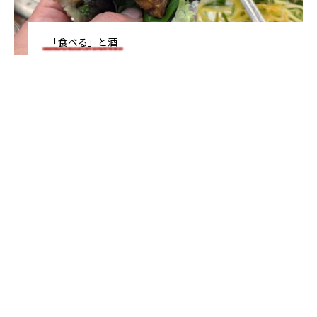
2025.09.20
2025.04.28
「食べる」と酒
TAG LIST
野菜つまみ
豚肉つまみ
韓国旅行
南大門
カップラーメン
カクテル
マッコリ
鳥肉つまみ
スパイスつまみ
宮崎市
沖縄料理
恵比寿
魚ツマミ
和食
青山
ハイボール
焼酎
日本酒
中華料理
インドネシア料理
目黒
東京都
ネパール料理
渋谷