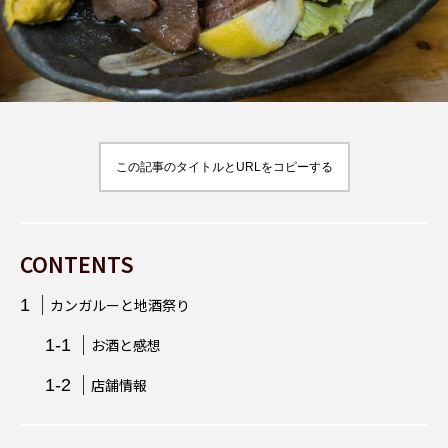
スパイス
辛い
東大門
韓国料理
韓国
ビール
スパイス料理
宮崎県
この記事のタイトルとURLをコピーする
CONTENTS
カンガルーと地酒祭り
お酒と感想
店舗情報