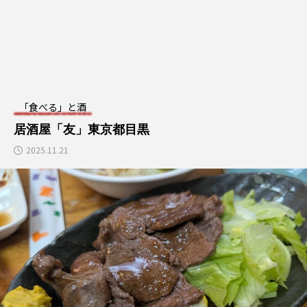
2025.09.20
2025.04.28
TAG LIST
野菜つまみ
豚肉つまみ
韓国旅行
「食べる」と酒
南大門
カップラーメン
カクテル
居酒屋「友」東京都目黒
2025.11.21
マッコリ
鳥肉つまみ
スパイスつまみ
宮崎市
沖縄料理
恵比寿
魚ツマミ
和食
青山
ハイボール
焼酎
日本酒
中華料理
インドネシア料理
目黒
東京都
ネパール料理
渋谷