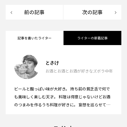
前の記事
次の記事
記事を書いたライター
ライターの新着記事
ハニーチキンとビール「キョチョンチキ
2026.08.06
とさけ
お酒とお酒とお酒が好きなズボラ中年
果実な漆黒カレーとビール「東京ボンベ
ン」韓国・東大門
2026.07.17
ビールと酸っぱい味が大好き。 持ち前の貧乏舌で何で
宮崎地鶏のもも焼きとたたき
イ恵比寿本店」東京都目黒
2026.07.05
も美味しく楽しむ天才。 料理は得意じゃないけどお酒
のつまみを作るうち料理が好きに。 妄想を巡らせて人
一倍楽しむオタク気質な酒好きがお酒を楽しむコツを
発信します。