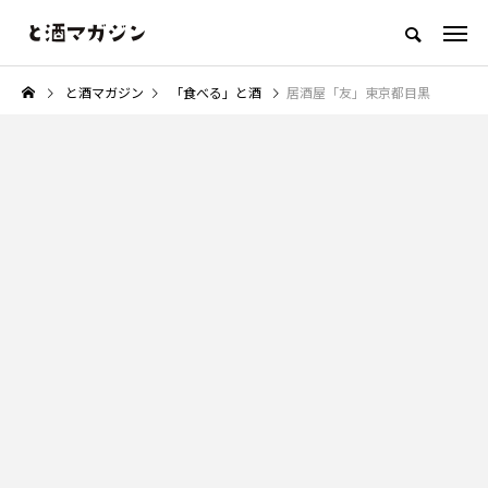
「お酒を美味しく楽しむウェブメディア」
と酒マガジン
「食べる」と酒
居酒屋「友」東京都目黒
「食べる」と酒
「作る」と酒
「コラム」と酒
「何か」と酒
NEW POST
カテゴリ毎の最新記事
「作る」と酒
「コラム」と酒
ョ
【レシピ】きゅうりとココナッツ
おつまみを「居酒屋レベル」に
の爽やかスパイスサラダ
る魔法のような白髪ネギの力