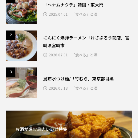
「ヘナムナクチ」韓国・東大門
2025.04.01
「食べる」と酒
2
2
にんにく爆弾ラーメン「けさぶろう商店」宮
崎県宮崎市
2026.07.01
「食べる」と酒
3
3
昆布水つけ麺/「竹むら」東京都目黒
2026.05.18
「食べる」と酒
お酒が進む鳥肉レシピ特集