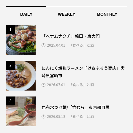
DAILY
WEEKLY
MONTHLY
1
1
「ヘナムナクチ」韓国・東大門
2025.04.01
「食べる」と酒
2
2
にんにく爆弾ラーメン「けさぶろう商店」宮
崎県宮崎市
2026.07.01
「食べる」と酒
3
3
昆布水つけ麺/「竹むら」東京都目黒
2026.05.18
「食べる」と酒