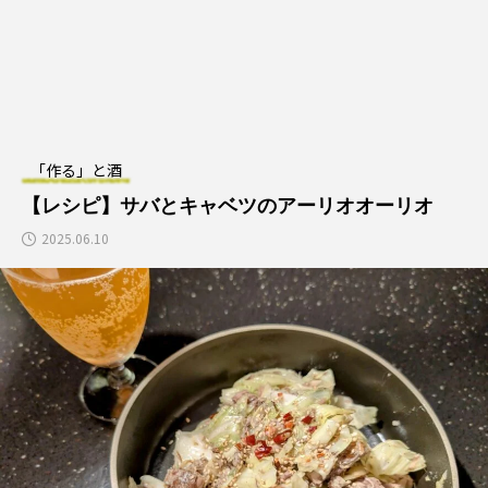
2025.09.20
2025.04.28
TAG LIST
野菜つまみ
豚肉つまみ
韓国旅行
「作る」と酒
南大門
カップラーメン
カクテル
【レシピ】サバとキャベツのアーリオオーリオ
2025.06.10
マッコリ
鳥肉つまみ
スパイスつまみ
宮崎市
沖縄料理
恵比寿
魚ツマミ
和食
青山
ハイボール
焼酎
日本酒
中華料理
インドネシア料理
目黒
東京都
ネパール料理
渋谷