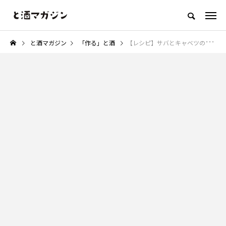
「お酒を美味しく楽しむウェブメディア」
と酒マガジン
「作る」と酒
【レシピ】サバとキャベツのアーリオオーリオ
「食べる」と酒
「作る」と酒
「コラム」と酒
「何か」と酒
NEW POST
カテゴリ毎の最新記事
「作る」と酒
「コラム」と酒
ョ
【レシピ】きゅうりとココナッツ
おつまみを「居酒屋レベル」に
の爽やかスパイスサラダ
る魔法のような白髪ネギの力