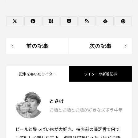
前の記事
次の記事
記事を書いたライター
ライターの新着記事
ハニーチキンとビール「キョチョンチキ
2026.08.06
とさけ
お酒とお酒とお酒が好きなズボラ中年
果実な漆黒カレーとビール「東京ボンベ
ン」韓国・東大門
2026.07.17
ビールと酸っぱい味が大好き。 持ち前の貧乏舌で何で
宮崎地鶏のもも焼きとたたき
イ恵比寿本店」東京都目黒
2026.07.05
も美味しく楽しむ天才。 料理は得意じゃないけどお酒