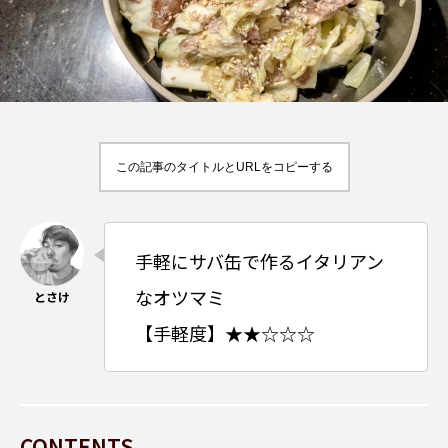
スパイス
辛い
東大門
韓国料理
韓国
ビール
スパイス料理
宮崎県
この記事のタイトルとURLをコピーする
手軽にサバ缶で作るイタリアン
なオツマミ
【手軽度】★★☆☆☆
CONTENTS