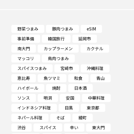
野菜つまみ
豚肉つまみ
eSIM
事前準備
韓国旅行
延岡市
マッコリ
南大門
カップラーメン
カクテル
和食
青山
マッコリ
鳥肉つまみ
スパイスつまみ
宮崎市
沖縄料理
京都
ネパール料理
恵比寿
魚ツマミ
和食
青山
イス料理
宮崎県
ハイボール
焼酎
日本酒
ソンス
明洞
安国
中華料理
インドネシア料理
目黒
東京都
ネパール料理
そば
綾町
渋谷
スパイス
辛い
東大門