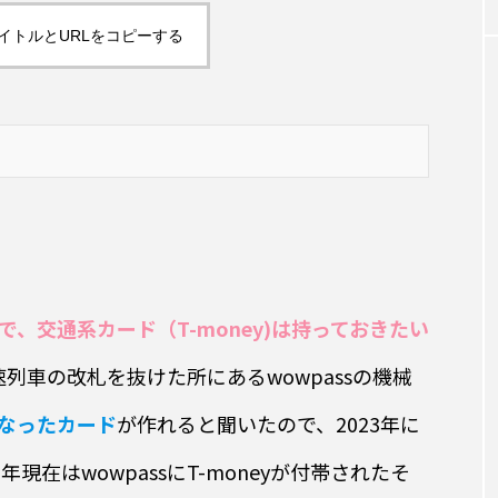
イトルとURLをコピーする
TAG LIST
韓国旅行
南大門
カップラーメン
カクテル
み
宮崎市
沖縄料理
恵比寿
魚ツマミ
日本酒
中華料理
インドネシア料理
目黒
東
い
東大門
韓国料理
韓国
ビール
スパ
、交通系カード（T-money)は持っておきたい
高速列車の改札を抜けた所にあるwowpassの機械
緒になったカード
が作れると聞いたので、2023年に
現在はwowpassにT-moneyが付帯されたそ