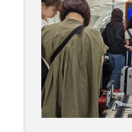
る」と酒
「作る」と酒

キンとビール「キョチョ
【レシピ】きゅうりとココ
」韓国・東大門
の爽やかスパイスサラダ
6
2025.09.20