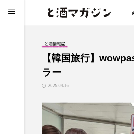
と酒情報局
【韓国旅行】wowpa
「食べる」と酒
「
ラー
2025.04.16