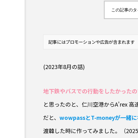
この記事のタ
記事にはプロモーションや広告が含まれます
野菜つまみ
豚肉つまみ
鳥肉つまみ
スパイスつま
(2023年8月の話)
ハイボール
焼酎
渋谷
スパイス
辛
地下鉄やバスでの行動をしたかったので
と思ったのと、仁川空港からA’rex 
だと、
wowpassとT-moneyが一
渡韓した時に作ってみました。（2025年