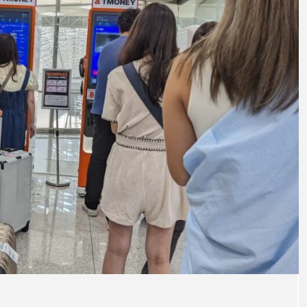
「コラム」と酒
「何
ナッツ
おつまみを「居酒屋レベル」にす
宮崎地
る魔法のような白髪ネギの力
2026
2025.04.28