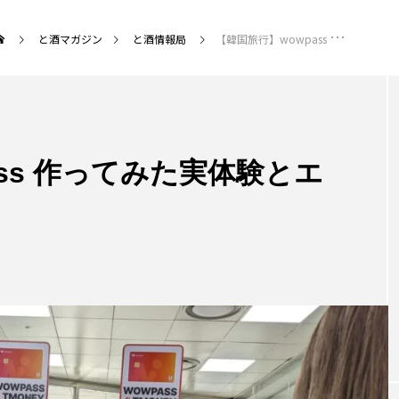
と酒マガジン
と酒情報局
【韓国旅行】wowpass 作ってみた実体験とエラー
MENU
ss 作ってみた実体験とエ
作る」と酒
「コラム」と酒
「何か」と酒
と酒情報
NEW POST
カテゴリ毎の最新記事