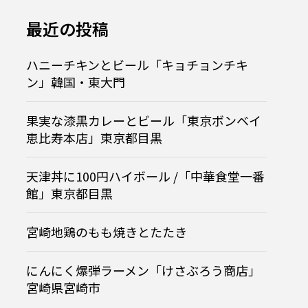
か」と酒
と酒情報局
最近の投稿
ハニーチキンとビール「キョチョンチキ
ン」韓国・東大門
果実な漆黒カレーとビール「東京ボンベイ

恵比寿本店」東京都目黒
天津丼に100円ハイボール /「中華食堂一番
館」東京都目黒
【韓国旅行】免税と手
鶏のもも焼きとたたき
て
宮崎地鶏のもも焼きとたたき
.07.05
2025.04.17
にんにく爆弾ラーメン「けさぶろう商店」
宮崎県宮崎市